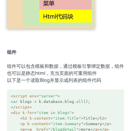
组件
组件可以包含模板和数据，通过模板引擎绑定数据，组件
也可以是静态html，充当页面的可重用组件
以下是一个读取Blog并显示成列表的组件代码
<
script
env
=
"server"
>
var
 blogs = k.
database
.
blog
.
all
</
script
>
<
div
k-for
=
"item in blogs"
>
<
h2
k-content
=
"item.Title"
>
Title
</
h2
>
<
p
k-content
=
"item.Summary"
>
Summary
</
p
>
<
p
>
<
a
href
=
"/blogdetail"
>
more
</
a
>
</
p
>